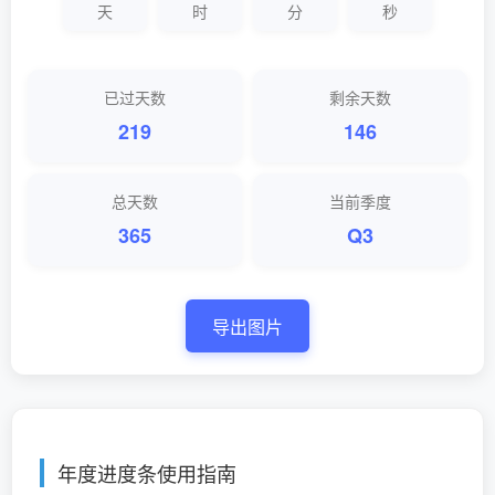
天
时
分
秒
已过天数
剩余天数
219
146
总天数
当前季度
365
Q3
导出图片
年度进度条使用指南