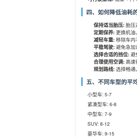
四、如何降低油耗
保持适当胎压:
胎压
定期保养:
更换机油
减轻车重:
移除车内
平稳驾驶:
避免急加
选择合适的挡位:
避
合理使用空调:
高速
规划路线:
选择畅通
五、不同车型的平均油
小型车: 5-7
紧凑型车: 6-8
中型车: 7-9
SUV: 8-12
豪华车: 9-15