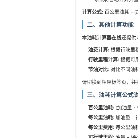
计算公式:
百公里油耗 = (加
二、其他计算功能
本
油耗计算器在线
还提供
油费计算:
根据行驶里
行驶里程计算:
根据可
节油对比:
对比不同油
请切换到相应标签页，并
三、油耗计算公式
百公里油耗:
(加油量 ÷ 
每公里油耗:
加油量 ÷
每公里费用:
每公里油耗
可行驶里程:
油量 ÷ (平