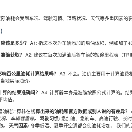
际油耗会受到车况、驾驶习惯、道路状况、天气等多重因素的
)
)”应该是多少？
A1: 指您本次为车辆添加的燃油体积，例如加了4
如何准确获取？
A2: 建议在每次加满油后将车辆的短途里程表（TRI
输错会影响百公里油耗计算结果吗？
A3: 不会。油价主要用于计算油
间的当地实际油价。
计算
的结果准确吗？
A4: 计算器本身是准确按照公式计算的。
平均值。
里油耗计算器在线
算出来的油耗和官方数据或别人说的有差异？
状况、车辆载重等。
驾驶习惯:
急加速、急刹车、高速行驶、长
路。
天气因素:
冬季低温、夏季开空调都会使油耗增加。 我们的