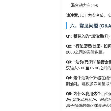
混合动力车: 4-6
请注意:
以上为参考值，实
六、常见问题 (Q&A
Q1: 我输入的“加油量(升
Q2: “行驶里程(公里)”
2000之间的实际数值。
Q3: “油价(元/升)”
议输入5.00至15.00之
Q4: 这个
油耗计算器在线
期油耗，建议多次测量取
Q5: 为什么我用这个
百公
况:
如发动机状况、轮胎
高于畅通的郊区或高速公