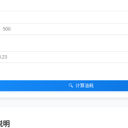
🔍
计算油耗
说明