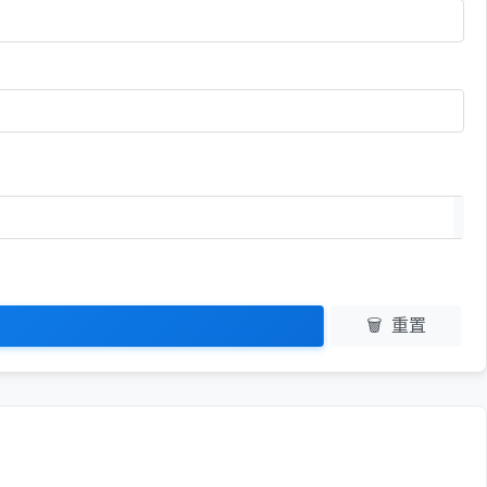
元
🗑️
重置