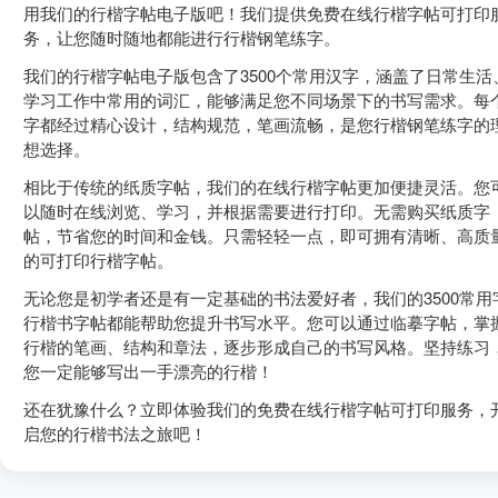
用我们的
行楷字帖电子版
吧！我们提供
免费在线行楷字帖可打印
务，让您随时随地都能进行
行楷钢笔练字
。
我们的
行楷字帖电子版
包含了3500个常用汉字，涵盖了日常生活
学习工作中常用的词汇，能够满足您不同场景下的书写需求。每
字都经过精心设计，结构规范，笔画流畅，是您
行楷钢笔练字
的
想选择。
相比于传统的纸质字帖，我们的
在线行楷字帖
更加便捷灵活。您
以随时在线浏览、学习，并根据需要进行打印。无需购买纸质字
帖，节省您的时间和金钱。只需轻轻一点，即可拥有清晰、高质
的
可打印行楷字帖
。
无论您是初学者还是有一定基础的书法爱好者，我们的
3500常用
行楷书字帖
都能帮助您提升书写水平。您可以通过临摹字帖，掌
行楷的笔画、结构和章法，逐步形成自己的书写风格。坚持练习
您一定能够写出一手漂亮的行楷！
还在犹豫什么？立即体验我们的
免费在线行楷字帖可打印
服务，
启您的行楷书法之旅吧！