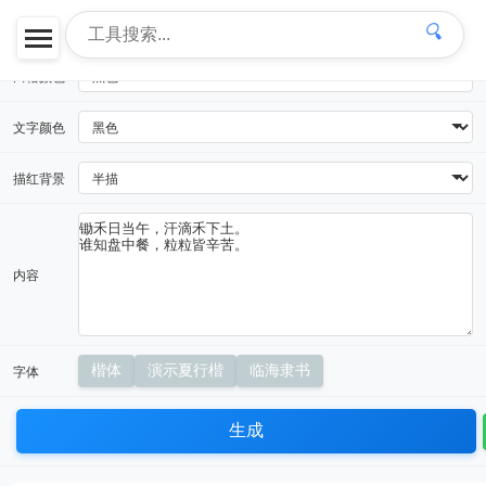
田格类型
🔍
田格颜色
文字颜色
描红背景
内容
字体
楷体
演示夏行楷
临海隶书
生成