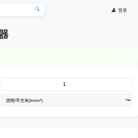
🔍
👤
登录
器