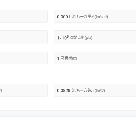
0.0001
流明/平方厘米(lm/cm²)
6
1×10
微勒克斯(μlx)
1
勒克斯(lx)
0.0929
)
流明/平方英尺(lm/ft²)