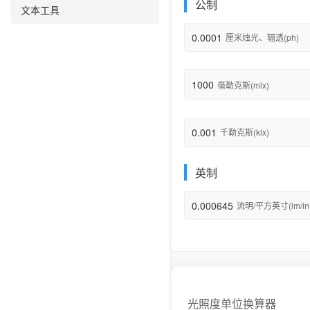
公制
文本工具
0.0001
厘米烛光、辐透(ph)
1000
毫勒克斯(mlx)
0.001
千勒克斯(klx)
英制
0.000645
流明/平方英寸(lm/in²
光照度单位换算器