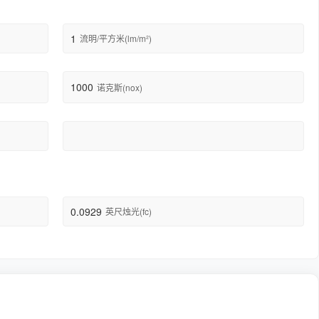
1
流明/平方米(lm/m²)
1000
诺克斯(nox)
0.0929
英尺烛光(fc)