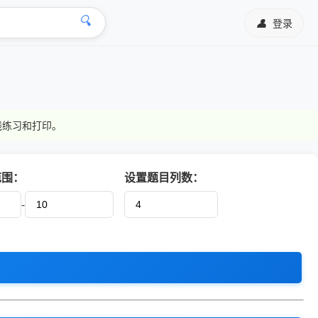
🔍
👤
登录
线练习和打印。
范围：
设置题目列数：
-