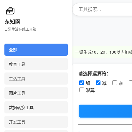
🧰
东知网
日常生活在线工具箱
全部
一键生成10、20、100以
教育工具
请选择运算符：
生活工具
加
减
乘
混算
图片工具
数据转换工具
开发工具