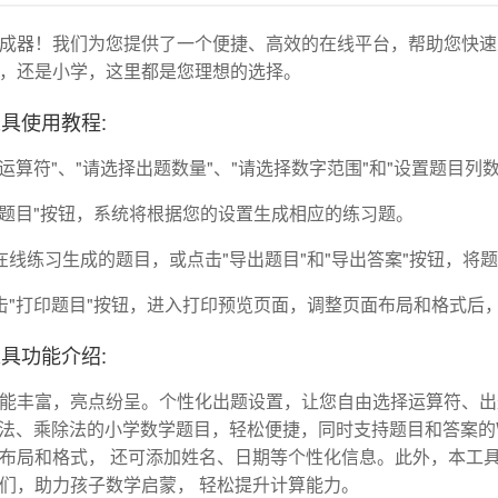
成器！我们为您提供了一个便捷、高效的在线平台，帮助您快速生
，还是小学，这里都是您理想的选择。
具使用教程:
运算符"、"请选择出题数量"、"请选择数字范围"和"设置题目
成题目"按钮，系统将根据您的设置生成相应的练习题。
线练习生成的题目，或点击"导出题目"和"导出答案"按钮，将题
击"打印题目"按钮，进入打印预览页面，调整页面布局和格式后
具功能介绍:
能丰富，亮点纷呈。个性化出题设置，让您自由选择运算符、出
内加减法、乘除法的小学数学题目，轻松便捷，同时支持题目和答案
布局和格式， 还可添加姓名、日期等个性化信息。此外，本工
们，助力孩子数学启蒙， 轻松提升计算能力。