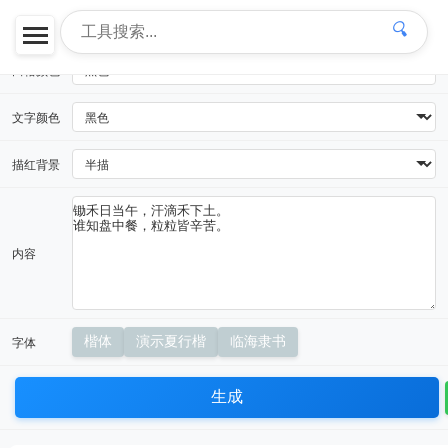
田格类型
🔍
田格颜色
文字颜色
描红背景
内容
字体
楷体
演示夏行楷
临海隶书
生成