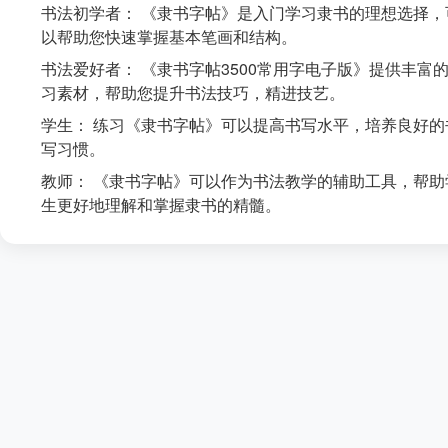
书法初学者： 《隶书字帖》是入门学习隶书的理想选择，
以帮助您快速掌握基本笔画和结构。
书法爱好者： 《隶书字帖3500常用字电子版》提供丰富
习素材，帮助您提升书法技巧，精进技艺。
学生： 练习《隶书字帖》可以提高书写水平，培养良好的
写习惯。
教师： 《隶书字帖》可以作为书法教学的辅助工具，帮助
生更好地理解和掌握隶书的精髓。
© 2026
东知网
www.bizleader.cn
闽ICP备20009870号-12
闽
公网安备35090202000553号
邮箱：kuaile808@foxmail.com