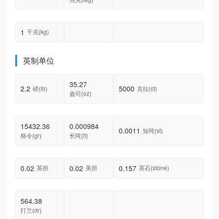
1
千克(kg)
英制单位
35.27
2.2
5000
磅(lb)
克拉(ct)
盎司(oz)
15432.36
0.000984
0.0011
短吨(st)
格令(gr)
长吨(lt)
0.02
0.02
0.157
英担
美担
英石(stone)
564.38
打兰(dr)