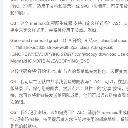
PNG（位图，适用于文档和演示）或 SVG（矢量图，可无限
和印刷）。
Q3：这个 mermaid流程图生成器 支持自定义样式吗？ A3： 支持
指令来定义样式类，并将其应用于节点。例如：
Generated mermaid graph TD; A[开始]; B[结束]; classDef speci
fill:#f9f,stroke:#333,stroke-width:2px; class A,B special;
IGNORE
WHEN
COPYING
START content
copy download Use co
Mermaid IGNORE
WHEN
COPYING_END
这段代码会将“开始”和“结束”节点的背景填充为粉色，边框变
Q4：我可以在团队中共享我创建的图表吗？ A4： 可以。在您完成
版登录 后，保存您的图表。然后点击工具栏上的“分享”按钮
接，您可以将此链接发送给团队成员。他们可以通过链接查看
次编辑。
Q5：我忘记了密码，该如何找回？ A5： 请前往 mermaid
“忘记密码”链接。按照提示输入您注册时使用的邮箱地址，系
到您的邮箱中。