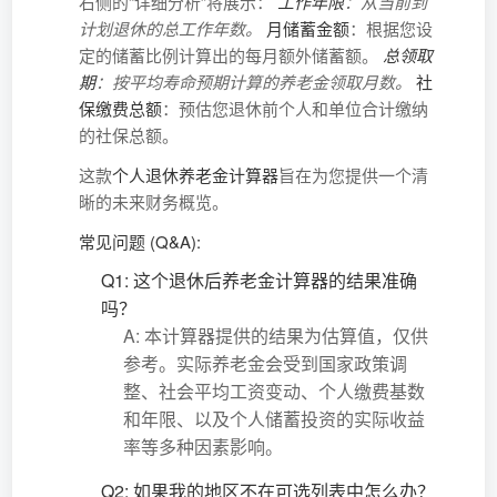
右侧的“详细分析”将展示：
工作年限
：从当前到
计划退休的总工作年数。
月储蓄金额
：根据您设
定的储蓄比例计算出的每月额外储蓄额。
总领取
期
：按平均寿命预期计算的养老金领取月数。
社
保缴费总额
：预估您退休前个人和单位合计缴纳
的社保总额。
这款
个人退休养老金计算器
旨在为您提供一个清
晰的未来财务概览。
常见问题 (Q&A):
Q1: 这个退休后养老金计算器的结果准确
吗？
A: 本计算器提供的结果为估算值，仅供
参考。实际养老金会受到国家政策调
整、社会平均工资变动、个人缴费基数
和年限、以及个人储蓄投资的实际收益
率等多种因素影响。
Q2: 如果我的地区不在可选列表中怎么办？