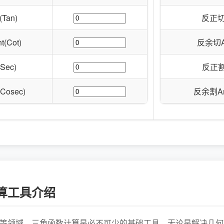
Tan)
反正切Ar
(Cot)
反余切Arc
Sec)
反正割A
Cosec)
反余割Arc
算工具介绍
等领域，三角函数计算是必不可少的基础工具。无论是解决几何