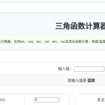
三角函数计算
器，支持sin、cos、tan、cot、sec、csc及其反函数计算，角度/
输入值：
若输入值是
弧度
in)
反正弦