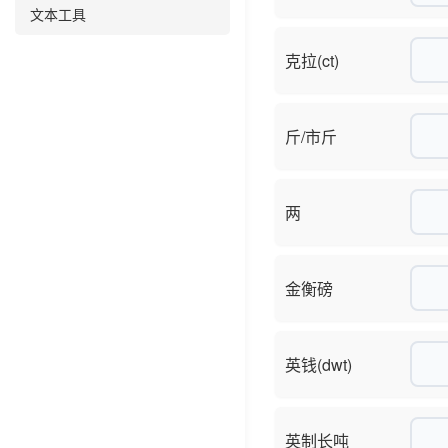
文本工具
克拉(ct)
斤/市斤
两
金衡磅
英钱(dwt)
英制长吨