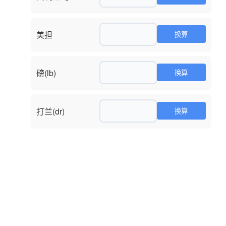
美担
磅(lb)
打兰(dr)