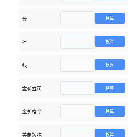
分
担
钱
金衡盎司
金衡格令
美制短吨