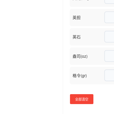
英担
英石
盎司(oz)
格令(gr)